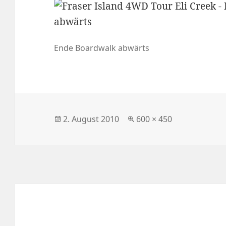
Ende Boardwalk abwärts
Veröffentlicht
Volle
2. August 2010
600 × 450
am
Größe