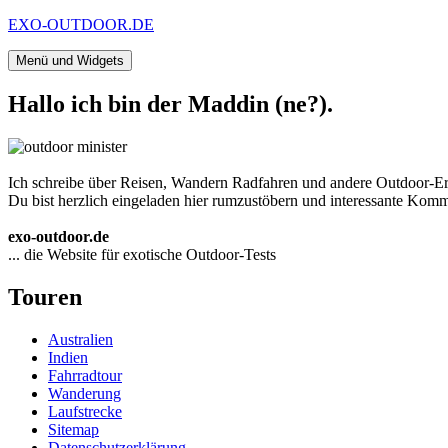
Zum
EXO-OUTDOOR.DE
Inhalt
springen
Menü und Widgets
Hallo ich bin der Maddin (ne?).
Ich schreibe über Reisen, Wandern Radfahren und andere Outdoor-Er
Du bist herzlich eingeladen hier rumzustöbern und interessante Komme
exo-outdoor.de
... die Website für exotische Outdoor-Tests
Touren
Australien
Indien
Fahrradtour
Wanderung
Laufstrecke
Sitemap
Datenschutzerklärung