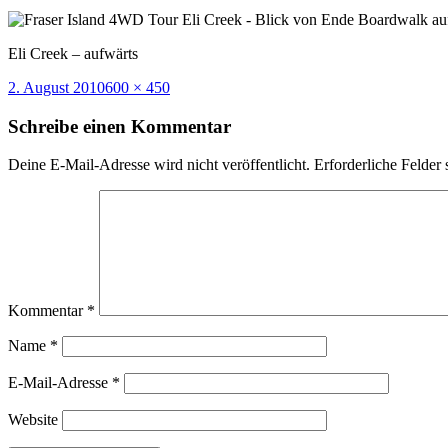
Eli Creek – aufwärts
Veröffentlicht
Volle
2. August 2010
600 × 450
am
Größe
Schreibe einen Kommentar
Deine E-Mail-Adresse wird nicht veröffentlicht.
Erforderliche Felder 
Kommentar
*
Name
*
E-Mail-Adresse
*
Website