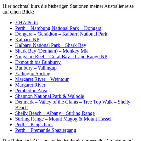
Hier nochmal kurz die bisherigen Stationen meiner Australienreise
auf einen Blick:
YHA Perth
Perth – Nambung National Park – Dongara
Dongara – Geraldton – Kalbarri National Park
Kalbarri NP
Kalbarri National Park – Shark Bay
Shark Bay (Denham) – Monkey Mia
Ningaloo Reef – Coral Bay – Cape Range NP
Exmouth bis Bunburry
Bunbury – Yallingup
Yallingup Surfing
Margaret River – Weintour
Margaret River
Pemberton Area
Shannon National Park & Walpole
Denmark – Valley of the Giants – Tree Top Walk – Shelly
Beach
Shelly Beach – Albany – Stirling Range
Stirling Range – Mount Magog & Mount Hassel
Perth – Kings Park
Perth – Fremantle Spaziergang
Die Reise nach Westaustralien ist damit vorgestellt. Ab jetzt geht’s