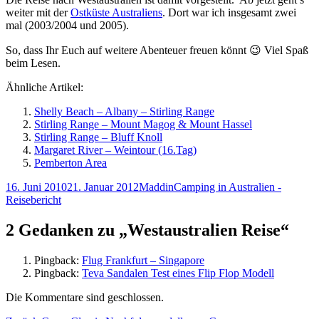
weiter mit der
Ostküste Australiens
. Dort war ich insgesamt zwei
mal (2003/2004 und 2005).
So, dass Ihr Euch auf weitere Abenteuer freuen könnt 😉 Viel Spaß
beim Lesen.
Ähnliche Artikel:
Shelly Beach – Albany – Stirling Range
Stirling Range – Mount Magog & Mount Hassel
Stirling Range – Bluff Knoll
Margaret River – Weintour (16.Tag)
Pemberton Area
Veröffentlicht
Autor
Kategorien
16. Juni 2010
21. Januar 2012
Maddin
Camping in Australien -
am
Reisebericht
2 Gedanken zu „Westaustralien Reise“
Pingback:
Flug Frankfurt – Singapore
Pingback:
Teva Sandalen Test eines Flip Flop Modell
Die Kommentare sind geschlossen.