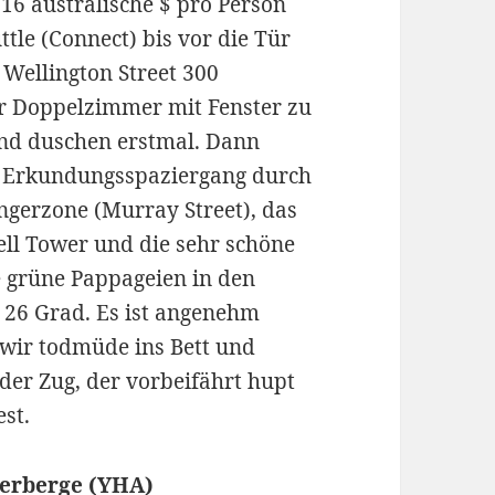
 16 australische $ pro Person
tle (Connect) bis vor die Tür
r Wellington Street 300
er Doppelzimmer mit Fenster zu
und duschen erstmal. Dann
n Erkundungsspaziergang durch
ngerzone (Murray Street), das
ell Tower und die sehr schöne
e grüne Pappageien in den
 26 Grad. Es ist angenehm
wir todmüde ins Bett und
der Zug, der vorbeifährt hupt
st.
herberge (YHA)