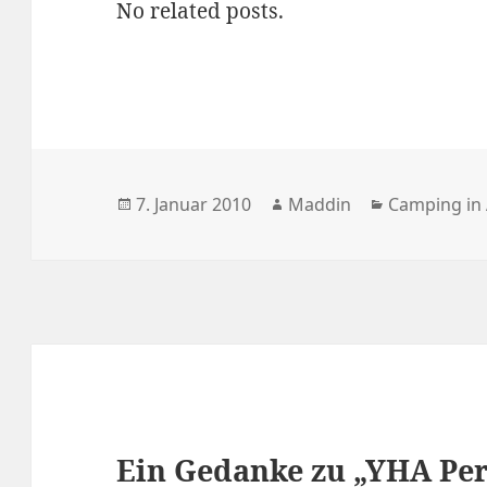
No related posts.
Veröffentlicht
Autor
Kategorien
7. Januar 2010
Maddin
Camping in 
am
Ein Gedanke zu „YHA Pert