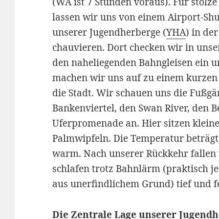
(WA ist 7 Stunden voraus). Für stolze
lassen wir uns von einem Airport-Shut
unserer Jugendherberge (
YHA
) in de
chauvieren. Dort checken wir in uns
den naheliegenden Bahngleisen ein 
machen wir uns auf zu einem kurze
die Stadt. Wir schauen uns die Fußgä
Bankenviertel, den Swan River, den B
Uferpromenade an. Hier sitzen klein
Palmwipfeln. Die Temperatur beträgt
warm. Nach unserer Rückkehr fallen 
schlafen trotz Bahnlärm (praktisch je
aus unerfindlichem Grund) tief und fe
Die Zentrale Lage unserer Jugend